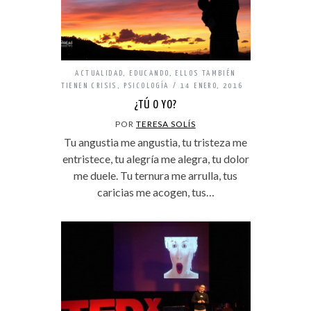
ACTUALIDAD
,
EDUCANDO
,
ELLOS TAMBIÉN
TIENEN CRISIS
,
PSICOLOGÍA
14 ENERO, 2016
¿TÚ O YO?
POR
TERESA SOLÍS
Tu angustia me angustia, tu tristeza me
entristece, tu alegría me alegra, tu dolor
me duele. Tu ternura me arrulla, tus
caricias me acogen, tus…