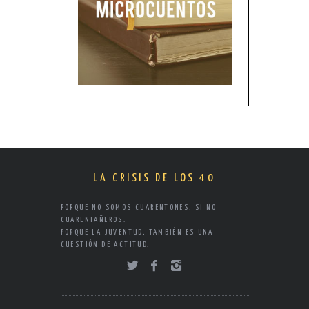
LA CRISIS DE LOS 40
PORQUE NO SOMOS CUARENTONES, SI NO
CUARENTAÑEROS.
PORQUE LA JUVENTUD, TAMBIÉN ES UNA
CUESTIÓN DE ACTITUD.