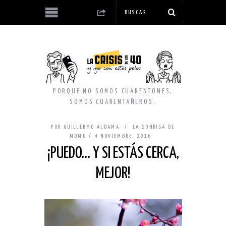
PORQUE NO SOMOS CUARENTONES,
SOMOS CUARENTAÑEROS.
POR
GUILLERMO ALDAMA
LA SONRISA DE
MOMO
4 NOVIEMBRE, 2016
¡PUEDO… Y SI ESTÁS CERCA,
MEJOR!