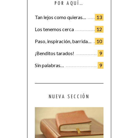
POR AQUÍ…
Tan lejos como quieras…
13
Los tenemos cerca
12
Paso, inspiración, barrida…
10
¡Benditos tarados!
9
Sin palabras…
9
NUEVA SECCIÓN