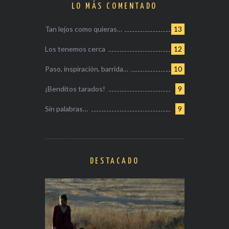
LO MÁS COMENTADO
Tan lejos como quieras…
13
Los tenemos cerca
12
Paso, inspiración, barrida…
10
¡Benditos tarados!
9
Sin palabras…
9
DESTACADO