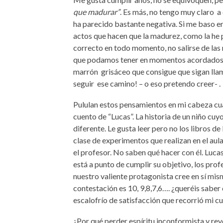
que madurar”
. Es más,
no tengo muy claro
a
ha parecido bastante negativa. Si me baso en
actos que hacen que la madurez, como la he
correcto en todo momento, no salirse de las 
que podamos tener en momentos acordado
marrón
grisáceo que consigue que sigan lla
seguir
ese camino! – o eso pretendo creer- .
Pululan estos pensamientos en mi cabeza cua
cuento de “Lucas”. La historia de un niño cuy
diferente. Le gusta leer pero no los libros de 
clase de experimentos que realizan en el aul
el profesor. No saben qué hacer con él. Luca
está a punto de cumplir su objetivo, los pro
nuestro valiente protagonista cree en sí mism
contestación es
10, 9,8,7,6
…. ¿queréis saber
escalofrío de satisfacción que recorrió mi c
¿Por qué perder espíritu inconformista y re