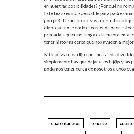
en nuestras posibilidades? ¿Por qué no rom
Este texto es indispensable para padres/mad
porqué).
De hecho me voy a permitir un lujo
digo
que
no le daría el carnet de padres/ma
primaria a quien no tenga este cuento en su
tener historias cerca que nos ayuden a mejora
Mi hijo Marcos
dijo que Lucas “eda divedtido
simplemente hay que dejar a los hij@s y las 
podamos tener cerca de nosotros a unos cua
cuarentañeros
cuento
cuento