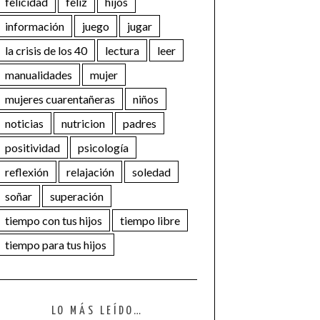
felicidad
feliz
hijos
información
juego
jugar
la crisis de los 40
lectura
leer
manualidades
mujer
mujeres cuarentañeras
niños
noticias
nutricion
padres
positividad
psicología
reflexión
relajación
soledad
soñar
superación
tiempo con tus hijos
tiempo libre
tiempo para tus hijos
LO MÁS LEÍDO…