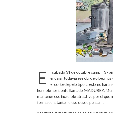
E
l sábado 31 de octubre cumplí
37 añ
encajar todavía ese duro golpe, más 
el corte de pelo tipo cresta no hará
horrible horizonte llamado MADUREZ. Meno
mantener ese increíble atractivo por el que
forma constante– o eso deseo pensar –.
Me gusta cumplir años, no se equivoquen, p