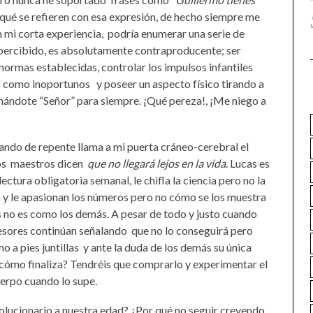
 qué se refieren con esa expresión, de hecho siempre me
 mi corta experiencia,
podría enumerar una serie de
 percibido, es absolutamente contraproducente; ser
normas establecidas, controlar los impulsos infantiles
s como inoportunos
y poseer un aspecto físico tirando a
mándote “Señor” para siempre. ¡Qué pereza!, ¡Me niego a
ndo de repente llama a mi puerta cráneo-cerebral el
os
maestros dicen
que no llegará lejos en la vida
. Lucas es
lectura obligatoria semanal, le chifla la ciencia pero no la
a y le apasionan los números pero no cómo se los muestra
s no es como los demás. A pesar de todo y justo cuando
fesores continúan señalando
que no lo conseguirá pero
o a pies juntillas
y ante la duda de los demás su única
 cómo finaliza? Tendréis que comprarlo y experimentar el
uerpo cuando lo supe.
volucionario a nuestra edad? ¿Por qué no seguir creyendo