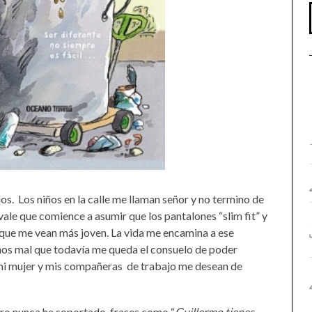
os.
Los niños en la calle me llaman señor y no termino de
vale que comience a asumir que los pantalones “slim fit” y
n que me vean más joven. La vida me encamina a ese
s mal que todavía me queda el consuelo de poder
 mi mujer y mis compañeras
de trabajo me desean de
ero nunca he soportado
frases como
“
Guillermo tienes