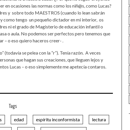
per en ocasiones las normas como los niñ@s, como Lucas?
res y
sobre todo MAESTROS (cuando lo lean sabrán
, y como tengo
un pequeño dictador en mi interior,
os
dres ni el grado de Magisterio de educación infantil o
 casa o aula. No podemos ser perfectos pero tenemos que
r – o eso quiero haceros creer- .
” (todavía se pelea con la “r”). Tenía razón.
A veces
personas que hagan sus creaciones, que lleguen lejos y
ntos Lucas – o eso simplemente me apetecía contaros.
Tags
s
edad
espíritu inconformista
lectura