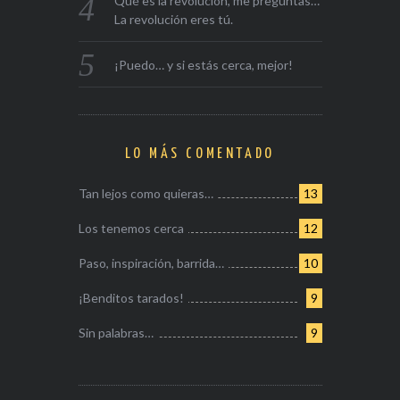
Qué es la revolución, me preguntas…
La revolución eres tú.
¡Puedo… y si estás cerca, mejor!
LO MÁS COMENTADO
Tan lejos como quieras…
13
Los tenemos cerca
12
Paso, inspiración, barrida…
10
¡Benditos tarados!
9
Sin palabras…
9