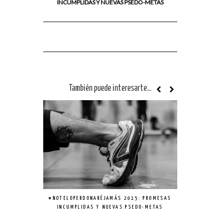
INCUMPLIDAS Y NUEVAS PSEDO-METAS
También puede interesarte...
#NOTELOPERDONARÉJAMÁS 2015: PROMESAS
5 SEÑALE
INCUMPLIDAS Y NUEVAS PSEDO-METAS
NAVIDADE